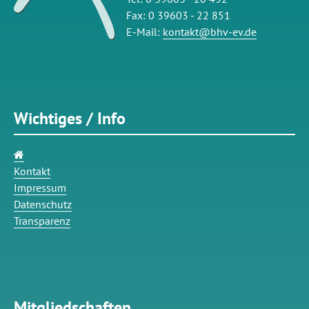
Fax: 0 39603 - 22 851
E-Mail:
kontakt@bhv-ev.de
Wichtiges / Info
Navigation
überspringen
Kontakt
Impressum
Datenschutz
Transparenz
Mitgliedschaften