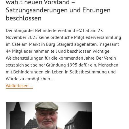
wählt neuen Vorstand –
nicht
verhandelbar
Satzungsänderungen und Ehrungen
#5.Mai
beschlossen
Der Stargarder Behindertenverband e.V. hat am 27.
November 2025 seine ordentliche Mitgliederversammlung
im Café am Markt in Burg Stargard abgehalten. Insgesamt
44 Mitglieder nahmen teil und beschlossen wichtige
Weichenstellungen für die kommenden Jahre. Der Verein
setzt sich seit seiner Gründung 1995 dafür ein, Menschen
mit Behinderungen ein Leben in Selbstbestimmung und
Würde zu ermöglichen.
...
Stargarder
Weiterlesen …
Behindertenverband
e.V.
wählt
neuen
Vorstand
–