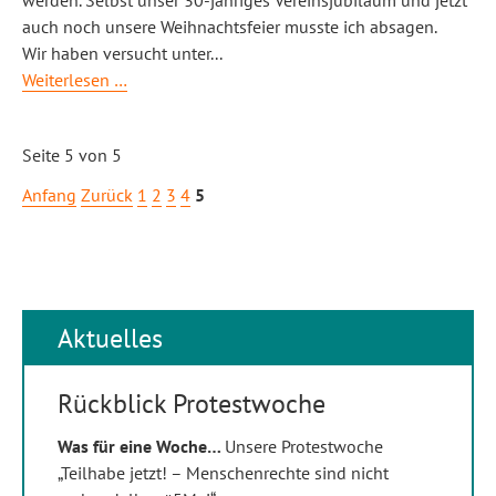
werden. Selbst unser 30-jähriges Vereinsjubiläum und jetzt
auch noch unsere Weihnachtsfeier musste ich absagen.
Wir haben versucht unter
...
Start
Weiterlesen …
ins
Neue
Seite 5 von 5
Jahr
durch
Anfang
Zurück
1
2
3
4
5
Covid
19
blockiert
Aktuelles
Rückblick Protestwoche
Was für eine Woche…
Unsere Protestwoche
„Teilhabe jetzt! – Menschenrechte sind nicht