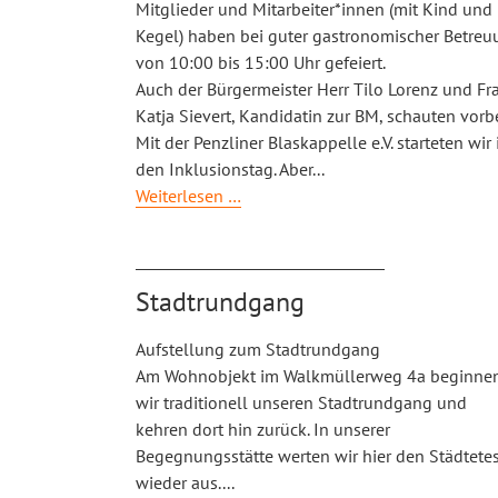
Mitglieder und Mitarbeiter*innen (mit Kind und
Kegel) haben bei guter gastronomischer Betre
von 10:00 bis 15:00 Uhr gefeiert.
Auch der Bürgermeister Herr Tilo Lorenz und Fr
Katja Sievert, Kandidatin zur BM, schauten vorb
Mit der Penzliner Blaskappelle e.V. starteten wir 
den Inklusionstag.
Aber
...
Große
Weiterlesen …
Inklusionsparty
zum
30-
Stadtrundgang
igsten
Aufstellung zum Stadtrundgang
Am Wohnobjekt im Walkmüllerweg 4a beginne
wir traditionell unseren Stadtrundgang und
kehren dort hin zurück. In unserer
Begegnungsstätte werten wir hier den Städtetes
wieder aus.
...