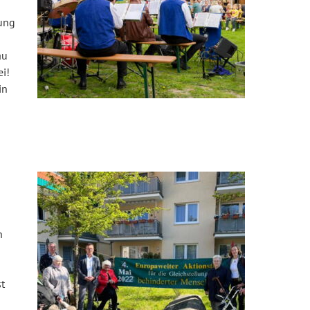
uung
au
ei!
in
n
t