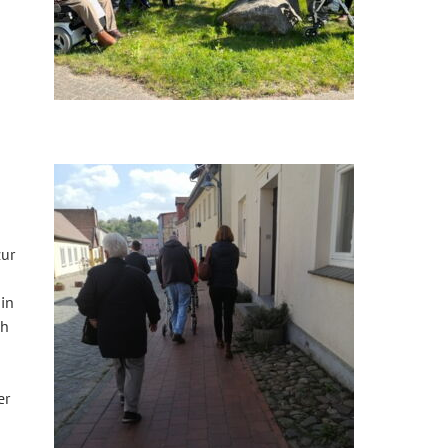
zur
in
ch
er