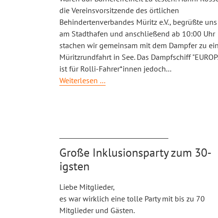
die Vereinsvorsitzende des örtlichen
Behindertenverbandes Müritz e.V., begrüßte uns
am Stadthafen und anschließend ab 10:00 Uhr
stachen wir gemeinsam mit dem Dampfer zu ei
Müritzrundfahrt in See. Das Dampfschiff "EUROP
ist für Rolli-Fahrer*innen jedoch
...
Waren
Weiterlesen …
an
der
Müritz
-
im
Große Inklusionsparty zum 30-
Test
igsten
Liebe Mitglieder,
es war wirklich eine tolle Party mit bis zu 70
Mitglieder und Gästen.