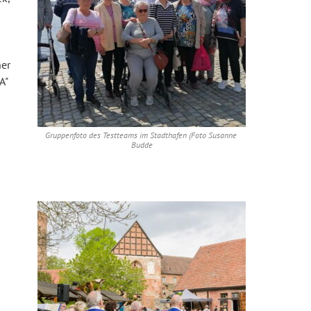
ner
A"
Gruppenfoto des Testteams im Stadthafen (Foto Susanne 
Budde