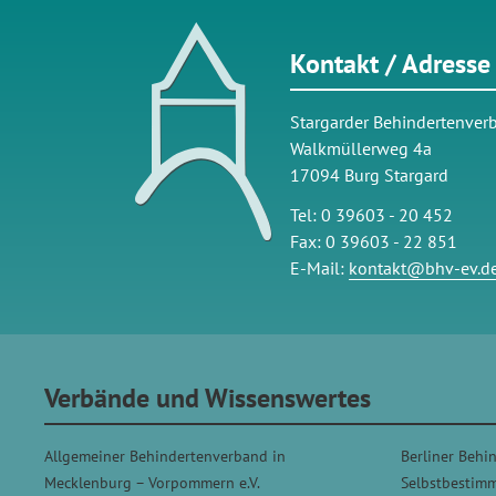
Kontakt / Adresse
Stargarder Behindertenverb
Walkmüllerweg 4a
17094 Burg Stargard
Tel: 0 39603 - 20 452
Fax: 0 39603 - 22 851
E-Mail:
kontakt@bhv-ev.d
Verbände und Wissenswertes
Allgemeiner Behindertenverband in
Berliner Behi
Mecklenburg – Vorpommern e.V.
Selbstbestim