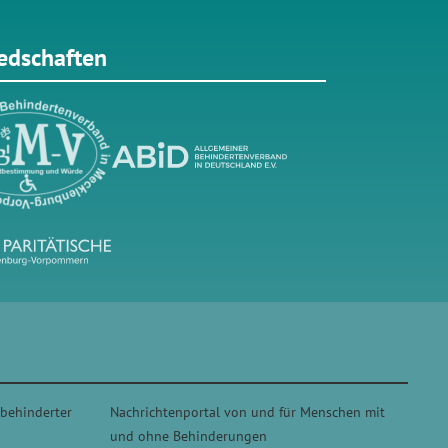
iedschaften
 behinderter
Nachrichtenportal von und für Menschen mit
und ohne Behinderungen