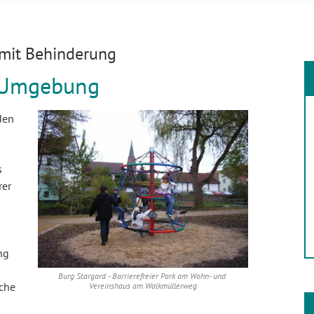
mit Behinderung
d Umgebung
den
s
rer
ng
Burg Stargard - Barrierefreier Park am Wohn- und 
uche
Vereinshaus am Walkmüllerweg