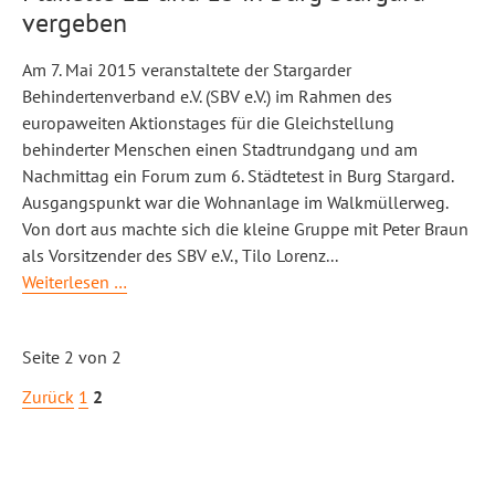
vergeben
Am 7. Mai 2015 veranstaltete der Stargarder
Behindertenverband e.V. (SBV e.V.) im Rahmen des
europaweiten Aktionstages für die Gleichstellung
behinderter Menschen einen Stadtrundgang und am
Nachmittag ein Forum zum 6. Städtetest in Burg Stargard.
Ausgangspunkt war die Wohnanlage im Walkmüllerweg.
Von dort aus machte sich die kleine Gruppe mit Peter Braun
als Vorsitzender des SBV e.V., Tilo Lorenz
...
Plakette
Weiterlesen …
12
und
Seite 2 von 2
13
in
Zurück
1
2
Burg
Stargard
vergeben